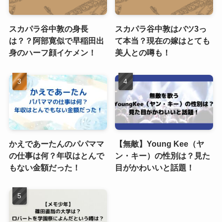
スカパラ谷中敦の身長
スカパラ谷中敦はバツ3っ
は？？阿部寛似で早稲田出
て本当？現在の嫁はとても
身のハーフ顔イケメン！
美人との噂も！
かえであーたんのパパママ
【無敵】Young Kee（ヤ
の仕事は何？年収はとんで
ン・キー）の性別は？見た
もない金額だった！
目がかわいいと話題！