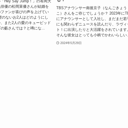
Hey Say Jump！」の有岡大
気俳優の松岡茉優さんが結婚を
TBSアナウンサー南後京子（なんごきょう
のファンが喜びの声を上げてい
こ）さんをご存じでしょうか？ 2023年にT
歴のないお2人はどのようにし
にアナウンサーとして入社し、まだまだ若
、また2人の愛のキューピッド
にも関わらずニュースを読んだり、ラヴィ
の藪さんでは？と噂にな...
ト！に出演したりと大活躍をされています
そんな彼女はとっても小柄でかわいらしい..
2024年5月29日