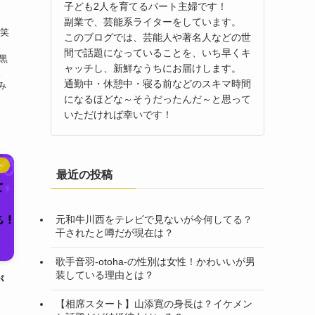
子ども2人を育てるパート主婦です！
副業で、芸能系ライターをしています。
 笑
このブログでは、芸能人や著名人などの世
。
間で話題になっていることを、いち早くキ
黒
ャッチし、新鮮なうちにお届けします。
。
通勤中・休憩中・寝る前などのスキマ時間
み
になるほどな～そうだったんだ～と思って
いただければ幸いです！
ト
最近の投稿
元和牛川西をテレビで見ないが今何してる？
干されたと噂だが現在は？
歌手音羽-otoha-の性別は女性！かわいいが男
装している理由とは？
が
【相席スタート】山添寛の身長は？イケメン