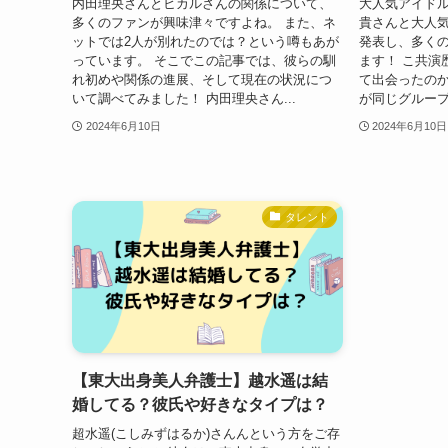
内田理央さんとヒカルさんの関係について、
大人気アイドル「
多くのファンが興味津々ですよね。 また、ネ
貴さんと大人
ットでは2人が別れたのでは？という噂もあが
発表し、多く
っています。 そこでこの記事では、彼らの馴
ます！ こ共演
れ初めや関係の進展、そして現在の状況につ
て出会ったのか
いて調べてみました！ 内田理央さん...
が同じグループ
2024年6月10日
2024年6月10日
タレント
【東大出身美人弁護士】越水遥は結
婚してる？彼氏や好きなタイプは？
超水遥(こしみずはるか)さんんという方をご存