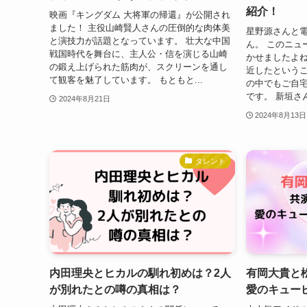
紹介！
映画『キングダム 大将軍の帰還』が公開され
ました！ 主役山崎賢人さんの圧倒的な肉体美
星野源さんと
と演技力が話題となっています。 壮大な中国
ん。 このニュ
戦国時代を舞台に、主人公・信を演じる山崎
かせましたよね
の鍛え上げられた筋肉が、スクリーンを通し
近したという
て観客を魅了しています。 もともと...
の中でもご自
です。 新垣さ
2024年8月21日
2024年8月13日
タレント
内田理央とヒカルの馴れ初めは？2人
有岡大貴と
が別れたとの噂の真相は？
愛のキュー