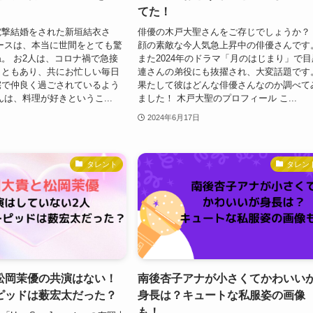
てた！
電撃結婚をされた新垣結衣さ
俳優の木戸大聖さんをご存じでしょうか？
ースは、本当に世間をとても驚
顔の素敵な今人気急上昇中の俳優さんです
。 お2人は、コロナ禍で急接
また2024年のドラマ「月のはじまり」で目
こともあり、共にお忙しい毎日
連さんの弟役にも抜擢され、大変話題です
宅で仲良く過ごされているよう
果たして彼はどんな俳優さんなのか調べて
んは、料理が好きというこ...
ました！ 木戸大聖のプロフィール こ...
2024年6月17日
タレント
タレン
松岡茉優の共演はない！
南後杏子アナが小さくてかわいい
ピッドは薮宏太だった？
身長は？キュートな私服姿の画像
も！