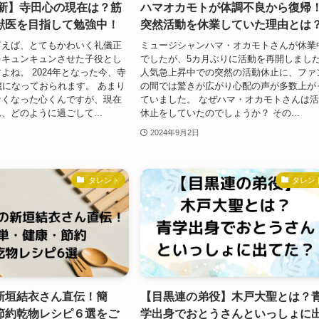
最新】寺田心の現在は？筋
ハマオカモトが体調不良から復帰
獣医を目指して勉強中！
突然活動を休業していた理由とは
言えば、とてもかわいく礼儀正
ミュージシャンハマ・オカモトさんが休業
をキュンキュンさせた子役とし
でしたが、5カ月ぶりに活動を再開しまし
よね。 2024年となった今、寺
人気急上昇中での突然の活動休止に、ファ
歳になっておられます。 あまり
の間では驚きが広がり心配の声が多数上が
なくなった心くんですが、現在
ていました。 なぜハマ・オカモトさんは
、どのように過ごして...
休止をしていたのでしょうか？ その...
2024年9月2日
タレント
タレン
新垣結衣さん直伝！簡
【目黒連の弟役】木戸大聖とは？
節約乾物レシピ６選をご
学出身でおとうさんといっしょに