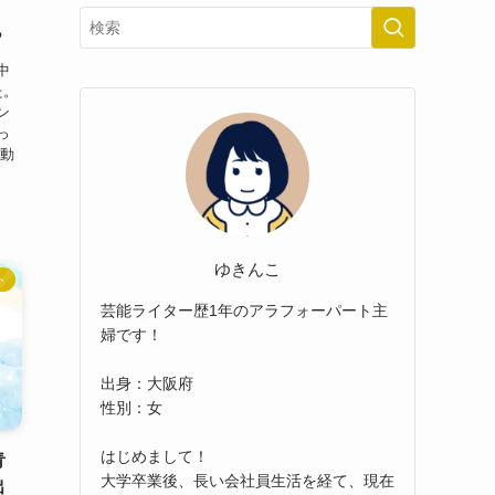
！
？
中
た。
ン
っ
活動
ゆきんこ
ト
芸能ライター歴1年のアラフォーパート主
婦です！
出身：大阪府
性別：女
はじめまして！
青
大学卒業後、長い会社員生活を経て、現在
出