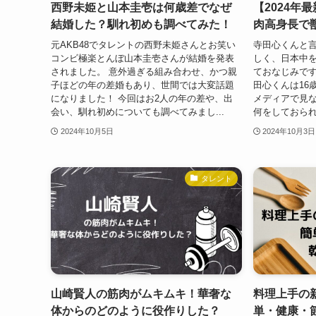
西野未姫と山本圭壱は何歳差でなぜ
【2024年
結婚した？馴れ初めも調べてみた！
肉高身長で
元AKB48でタレントの西野未姫さんとお笑い
寺田心くんと
コンビ極楽とんぼ山本圭壱さんが結婚を発表
しく、日本中
されました。 意外過ぎる組み合わせ、かつ親
ておなじみです
子ほどの年の差婚もあり、世間では大変話題
田心くんは16
になりました！ 今回はお2人の年の差や、出
メディアで見
会い、馴れ初めについても調べてみまし...
何をしておられ
2024年10月5日
2024年10月3日
タレント
山崎賢人の筋肉がムキムキ！華奢な
料理上手の
体からのどのように役作りした？
単・健康・