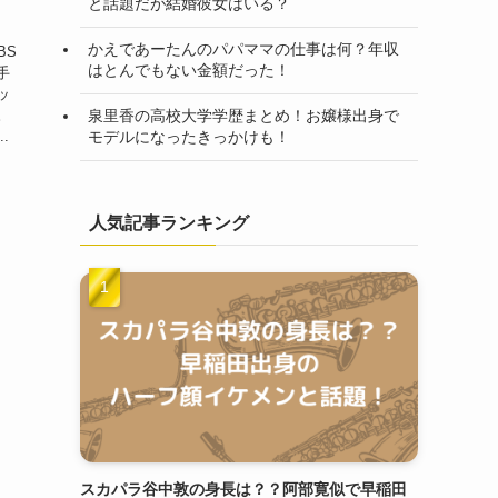
と話題だが結婚彼女はいる？
かえであーたんのパパママの仕事は何？年収
BS
はとんでもない金額だった！
手
ッ
。
泉里香の高校大学学歴まとめ！お嬢様出身で
.
モデルになったきっかけも！
人気記事ランキング
スカパラ谷中敦の身長は？？阿部寛似で早稲田