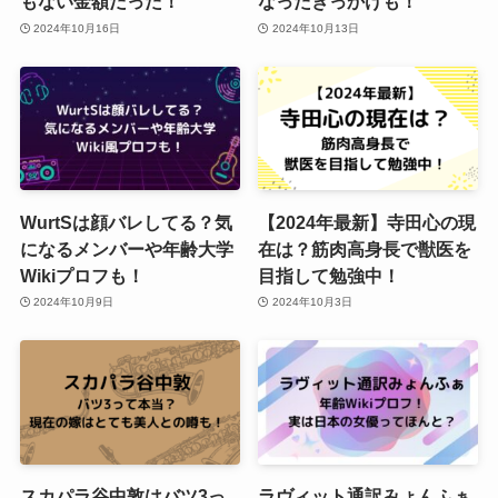
もない金額だった！
なったきっかけも！
2024年10月16日
2024年10月13日
WurtSは顔バレしてる？気
【2024年最新】寺田心の現
になるメンバーや年齢大学
在は？筋肉高身長で獣医を
Wikiプロフも！
目指して勉強中！
2024年10月9日
2024年10月3日
スカパラ谷中敦はバツ3っ
ラヴィット通訳みょんふぁ